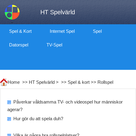
HT Spelvärld
Spel & Kort
Internet Spel
Spel
Datorspel
TV-Spel
Home >>
HT Spelvärld
> >>
Spel & kort
>>
Rollspel
Påverkar våldsamma TV- och videospel hur människor
agerar?
Hur gör du att spela duh?
Vilka är några bra rollspelplatser?