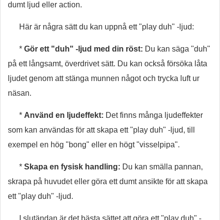
dumt ljud eller action.
Här är några sätt du kan uppnå ett "play duh" -ljud:
*
Gör ett "duh" -ljud med din röst:
Du kan säga "duh"
på ett långsamt, överdrivet sätt. Du kan också försöka låta
ljudet genom att stänga munnen något och trycka luft ur
näsan.
*
Använd en ljudeffekt:
Det finns många ljudeffekter
som kan användas för att skapa ett "play duh" -ljud, till
exempel en hög "bong" eller en högt "visselpipa".
*
Skapa en fysisk handling:
Du kan smälla pannan,
skrapa på huvudet eller göra ett dumt ansikte för att skapa
ett "play duh" -ljud.
I slutändan är det bästa sättet att göra ett "play duh" -