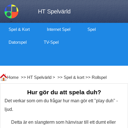
HT Spelvärld
Spel & Kort
Internet Spel
Spel
Datorspel
TV-Spel
Home >>
HT Spelvärld
> >>
Spel & kort
>>
Rollspel
Hur gör du att spela duh?
Det verkar som om du frågar hur man gör ett "play duh" -
ljud.
Detta är en slangterm som hänvisar till ett dumt eller