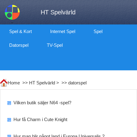
HT Spelvärld
Spel & Kort
Internet Spel
Spel
Datorspel
TV-Spel
Home >>
HT Spelvärld
> >>
datorspel
Vilken butik säljer N64 -spel?
Hur få Charm i Cute Knight
Hur man blir något land i Europa Universalis 2