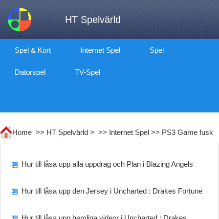
HT Spelvärld
Spel & Kort
Internet Spel
Spel
Datorspel
TV-Spel
Home >>
HT Spelvärld
> >>
Internet Spel
>>
PS3 Game fusk
Hur till låsa upp alla uppdrag och Plan i Blazing Angels
Hur till låsa upp den Jersey i Uncharted : Drakes Fortune
Hur till låsa upp hemliga videor i Uncharted : Drakes