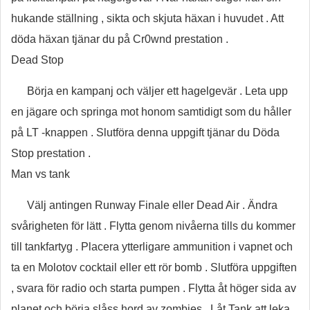
hukande ställning , sikta och skjuta häxan i huvudet . Att
döda häxan tjänar du på Cr0wnd prestation .
Dead Stop
Börja en kampanj och väljer ett hagelgevär . Leta upp
en jägare och springa mot honom samtidigt som du håller
på LT -knappen . Slutföra denna uppgift tjänar du Döda
Stop prestation .
Man vs tank
Välj antingen Runway Finale eller Dead Air . Ändra
svårigheten för lätt . Flytta genom nivåerna tills du kommer
till tankfartyg . Placera ytterligare ammunition i vapnet och
ta en Molotov cocktail eller ett rör bomb . Slutföra uppgiften
, svara för radio och starta pumpen . Flytta åt höger sida av
planet och börja slåss hord av zombies . Låt Tank att leka