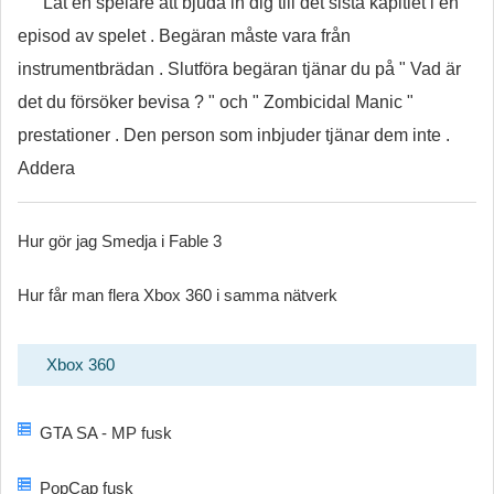
Låt en spelare att bjuda in dig till det sista kapitlet i en
episod av spelet . Begäran måste vara från
instrumentbrädan . Slutföra begäran tjänar du på " Vad är
det du försöker bevisa ? " och " Zombicidal Manic "
prestationer . Den person som inbjuder tjänar dem inte .
Addera
Hur gör jag Smedja i Fable 3
Hur får man flera Xbox 360 i samma nätverk
Xbox 360
GTA SA - MP fusk
PopCap fusk