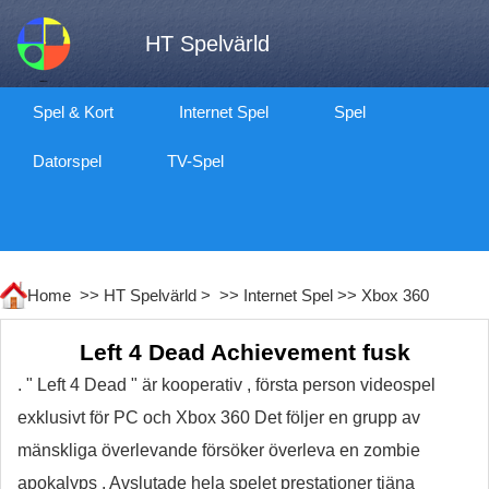
HT Spelvärld
Spel & Kort
Internet Spel
Spel
Datorspel
TV-Spel
Home >>
HT Spelvärld
> >>
Internet Spel
>>
Xbox 360
Left 4 Dead Achievement fusk
. " Left 4 Dead " är kooperativ , första person videospel
exklusivt för PC och Xbox 360 Det följer en grupp av
mänskliga överlevande försöker överleva en zombie
apokalyps . Avslutade hela spelet prestationer tjäna