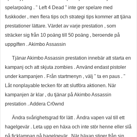
spelarpoäng . " Left 4 Dead " inte ger spelare med
fuskkoder , men flera tips och strategi tips kommer att tjäna
prestationer lättare. Värdet av varje prestation , som
sträcker sig från 10 poäng till 50 poäng , beroende på
uppgiften . Akimbo Assassin
Tjänar Akimbo Assassin prestation innebär att starta en
kampanj och att skjuta zombies . Använd endast pistoler
under kampanjen . Från startmenyn , välj " ta en paus . "
Låt nonplayable tecken för att slutföra aktionen. När
kampanjen är klar , du tjänar på Akimbo Assassin
prestation . Addera Cr0wnd
Ändra svårighetsgrad för lätt . Ändra vapen val till ett
hagelgevär . Leta upp en häxa och inte stör henne eller slå
på ficklampan på hagelgevär . När häxan stiger från sin