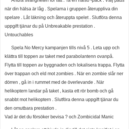
Ändra svårigheten för lätt . Ta en hälso -pack . Välj paus
när din hälsa är låg . Spelarna i gruppen återuppliva din
spelare . Låt läkning och återuppta spelet . Slutföra denna
uppgift tjänar du på Unbreakable prestation .
Untouchables
Spela No Mercy kampanjen tills nivå 5 . Leta upp och
klättra till toppen av taket med parabolantenn ovanpå.
Flytta till toppen av byggnaden och lokalisera trappa. Flytta
över trappan och eld mot zombies . När en zombie slår ner
dörren , gå in i rummet med de överlevande . När
helikoptern landar på taket , kasta ett rör bomb och gå
snabbt mot helikoptern . Slutföra denna uppgift tjänar du
den omutbara prestation .
Vad är det du försöker bevisa ? och Zombicidal Manic