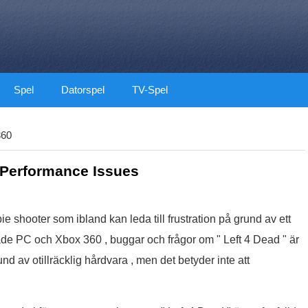
Spel
Datorspel
TV-Spel
360
 Performance Issues
e shooter som ibland kan leda till frustration på grund av ett
både PC och Xbox 360 , buggar och frågor om " Left 4 Dead " är
d av otillräcklig hårdvara , men det betyder inte att