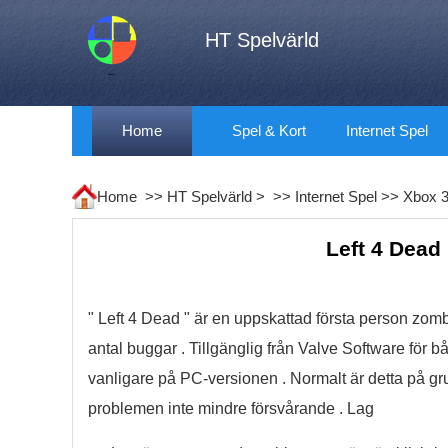
HT Spelvärld
Home
Spel & Kort
Internet Spel
Home >>
HT Spelvärld
> >>
Internet Spel
>>
Xbox 
Left 4 Dead
" Left 4 Dead " är en uppskattad första person zombi
antal buggar . Tillgänglig från Valve Software för 
vanligare på PC-versionen . Normalt är detta på grun
problemen inte mindre försvårande . Lag