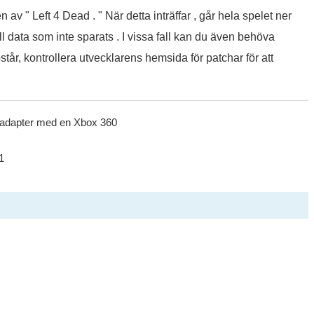
av " Left 4 Dead . " När detta inträffar , går hela spelet ner
ll data som inte sparats . I vissa fall kan du även behöva
tår, kontrollera utvecklarens hemsida för patchar för att
sadapter med en Xbox 360
1