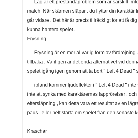
Lag är ett prestandaproblem som är särskilt irrite
match. När skärmen släpar , du flyttar din karaktär 
går vidare . Det här är precis tillräckligt för att få d
kunna hantera spelet .
Frysning
Frysning är en mer allvarlig form av fördröjnin
tillbaka . Vanligen är det enda alternativet vid denna
spelet igång igen genom att ta bort " Left 4 Dead " 
ibland kommer ljudeffekter i " Left 4 Dead " i
inte att synka med karaktärernas läpprörelser , oc
eftersläpning , kan detta vara ett resultat av en läg
paus , eller helt starta om spelet från den senaste kon
Kraschar