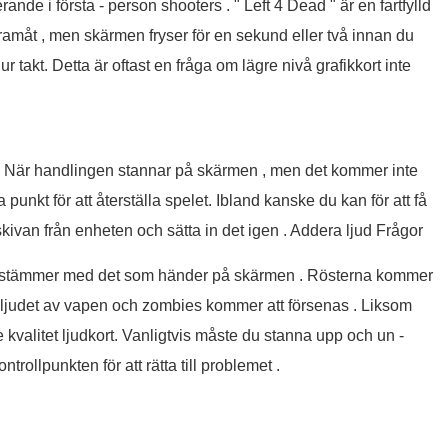
rande i första - person shooters . " Left 4 Dead " är en fartfylld
framåt , men skärmen fryser för en sekund eller två innan du
ig ur takt. Detta är oftast en fråga om lägre nivå grafikkort inte
g . När handlingen stannar på skärmen , men det kommer inte
 punkt för att återställa spelet. Ibland kanske du kan för att få
skivan från enheten och sätta in det igen . Addera ljud Frågor
nte stämmer med det som händer på skärmen . Rösterna kommer
h ljudet av vapen och zombies kommer att försenas . Liksom
re kvalitet ljudkort. Vanligtvis måste du stanna upp och un -
trollpunkten för att rätta till problemet .