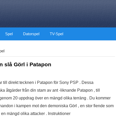
Spel
Datorspel
TV-Spel
pel
 slå Görl i Patapon
till direkt tecknen i Patapon för Sony PSP . Dessa
aka åtgärder från din stam av ant -liknande Patapon , till
m genom 20 uppdrag över en mängd olika terräng . Du kommer
mmandon i kampen mot den demoniska Görl , en stor fiende som
 en mängd olika attacker . Instruktioner