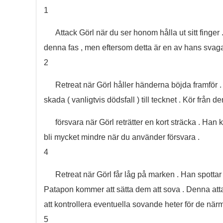
1
Attack Görl när du ser honom hålla ut sitt finger 
denna fas , men eftersom detta är en av hans svagare at
2
Retreat när Görl håller händerna böjda framför
skada ( vanligtvis dödsfall ) till tecknet . Kör från 
försvara när Görl reträtter en kort sträcka . H
bli mycket mindre när du använder försvara .
4
Retreat när Görl får låg på marken . Han spottar u
Patapon kommer att sätta dem att sova . Denna atta
att kontrollera eventuella sovande heter för de när
5