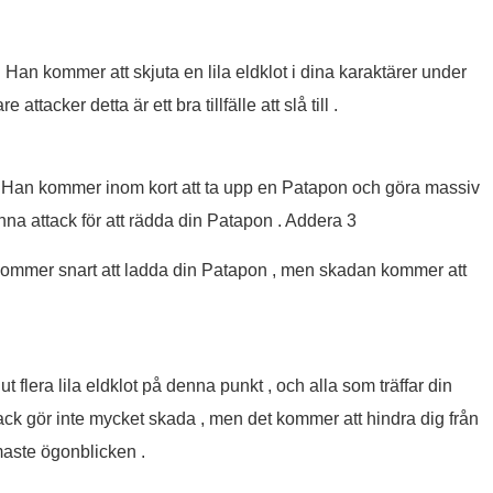
. Han kommer att skjuta en lila eldklot i dina karaktärer under
tacker detta är ett bra tillfälle att slå till .
 . Han kommer inom kort att ta upp en Patapon och göra massiv
denna attack för att rädda din Patapon . Addera 3
an kommer snart att ladda din Patapon , men skadan kommer att
t flera lila eldklot på denna punkt , och alla som träffar din
ck gör inte mycket skada , men det kommer att hindra dig från
maste ögonblicken .