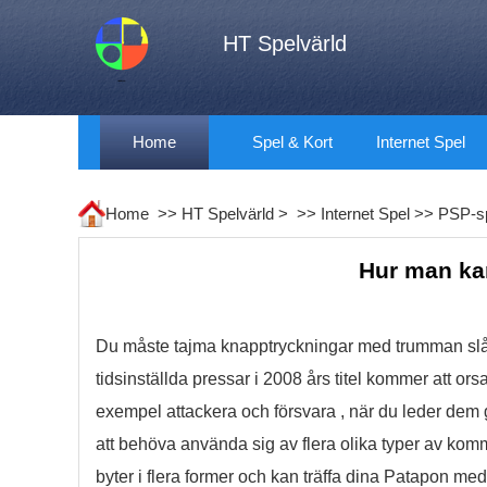
HT Spelvärld
Home
Spel & Kort
Internet Spel
Home >>
HT Spelvärld
> >>
Internet Spel
>>
PSP-s
Hur man kan
Du måste tajma knapptryckningar med trumman slår 
tidsinställda pressar i 2008 års titel kommer att ors
exempel attackera och försvara , när du leder de
att behöva använda sig av flera olika typer av ko
byter i flera former och kan träffa dina Patapon med