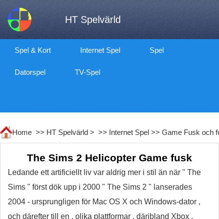
HT Spelvärld
Spel & Kort
Internet Spel
Spel
Datorspel
TV-Spel
Home >>
HT Spelvärld
> >>
Internet Spel
>>
Game Fusk och f
The Sims 2 Helicopter Game fusk
Ledande ett artificiellt liv var aldrig mer i stil än när " The
Sims " först dök upp i 2000 " The Sims 2 " lanserades
2004 - ursprungligen för Mac OS X och Windows-dator ,
och därefter till en . olika plattformar , däribland Xbox ,