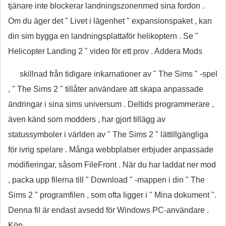
tjänare inte blockerar landningszonenmed sina fordon .
Om du äger det " Livet i lägenhet " expansionspaket , kan
din sim bygga en landningsplattaför helikoptern . Se "
Helicopter Landing 2 " video för ett prov . Addera Mods
skillnad från tidigare inkarnationer av " The Sims " -spel
, " The Sims 2 " tillåter användare att skapa anpassade
ändringar i sina sims universum . Deltids programmerare ,
även känd som modders , har gjort tillägg av
statussymboler i världen av " The Sims 2 " lättillgängliga
för ivrig spelare . Många webbplatser erbjuder anpassade
modifieringar, såsom FileFront . När du har laddat ner mod
, packa upp filerna till " Download " -mappen i din " The
Sims 2 " programfilen , som ofta ligger i " Mina dokument ".
Denna fil är endast avsedd för Windows PC-användare .
Köp