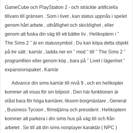
GameCube och PlayStation 2 - och sträckte artificiella
tillvaro till gränsen . Som i livet , kan status uppnås i spelet
genom hårt arbete , uthållighet och skicklighet , eller
genom att fuska din väg till ett bättre liv . Helikoptern i "
The Sims 2 " är en statussymbol . Du kan köpa detta objekt
på tre sätt : karriär , ladda ner en " mod " till " The Sims 2 "
programfilen eller genom köp , bara på " Livet i lägenhet "
expansionspaket . Karriär
Advance din sims karriär till nivå 9 , och en helikopter
kommer att visas för sin bilpool . Den här funktionen är
olåst bara för höga karriärer, liksom borgmästare , General
, Business Tycoon , filmstjärna och president . Helikoptern
kommer att parkera i din sims hus på väg till och från
arbetet . Se till att din sims nonplayer karaktär ( NPC )