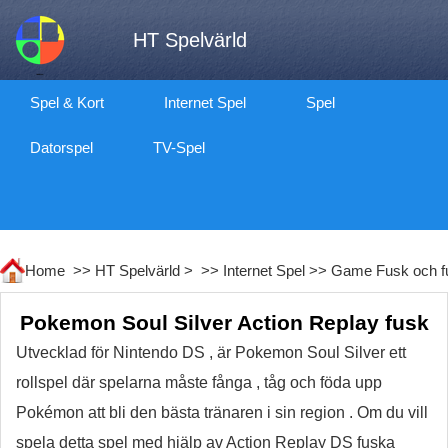
HT Spelvärld
Spel & Kort
Internet Spel
Spel
Datorspel
TV-Spel
Home >>
HT Spelvärld
> >>
Internet Spel
>>
Game Fusk och f
Pokemon Soul Silver Action Replay fusk
Utvecklad för Nintendo DS , är Pokemon Soul Silver ett
rollspel där spelarna måste fånga , tåg och föda upp
Pokémon att bli den bästa tränaren i sin region . Om du vill
spela detta spel med hjälp av Action Replay DS fuska