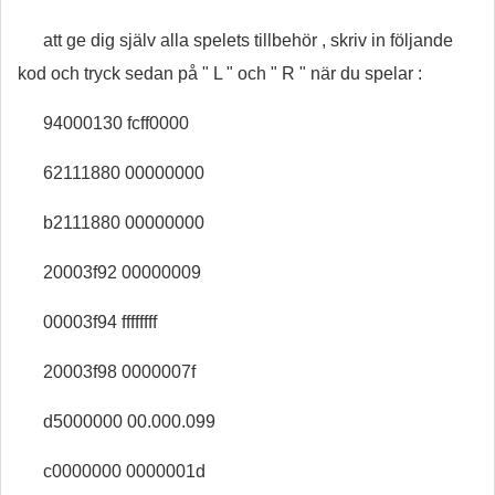
att ge dig själv alla spelets tillbehör , skriv in följande
kod och tryck sedan på " L " och " R " när du spelar :
94000130 fcff0000
62111880 00000000
b2111880 00000000
20003f92 00000009
00003f94 ffffffff
20003f98 0000007f
d5000000 00.000.099
c0000000 0000001d