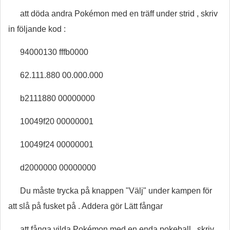
att döda andra Pokémon med en träff under strid , skriv
in följande kod :
94000130 fffb0000
62.111.880 00.000.000
b2111880 00000000
10049f20 00000001
10049f24 00000001
d2000000 00000000
Du måste trycka på knappen "Välj" under kampen för
att slå på fusket på . Addera gör Lätt fångar
att fånga vilda Pokémon med en enda pokeball , skriv