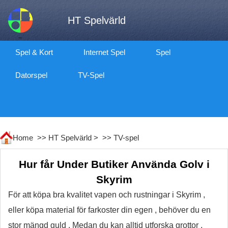
HT Spelvärld
Spel & Kort
Internet Spel
Spel
Datorspel
TV-Spel
Home >>
HT Spelvärld
> >>
TV-spel
Hur får Under Butiker Använda Golv i
Skyrim
För att köpa bra kvalitet vapen och rustningar i Skyrim ,
eller köpa material för farkoster din egen , behöver du en
stor mängd guld . Medan du kan alltid utforska grottor ,