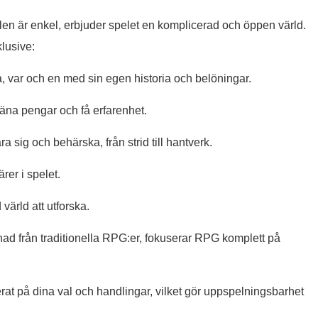
len är enkel, erbjuder spelet en komplicerad och öppen värld.
klusive:
, var och en med sin egen historia och belöningar.
tjäna pengar och få erfarenhet.
ära sig och behärska, från strid till hantverk.
er i spelet.
värld att utforska.
lnad från traditionella RPG:er, fokuserar RPG komplett på
rat på dina val och handlingar, vilket gör uppspelningsbarhet