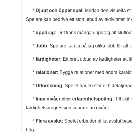
*
Djupt och öppet spel:
Medan den visuella sti
Spelare kan bedriva ett stort utbud av aktiviteter, in
*
uppdrag:
Det finns många uppdrag att slutföra
*
Jobb:
Spelare kan ta på sig olika jobb för att 
*
färdigheter:
Ett brett utbud av färdigheter att l
*
relationer:
Bygga relationer med andra karaktär
*
Utforskning:
Spelet har en stor och detaljerad 
*
Inga nivåer eller erfarenhetspoäng:
Till skil
färdighetsprogression snarare än nivåer.
*
Flera avslut:
Spelet erbjuder olika avslut base
hög.