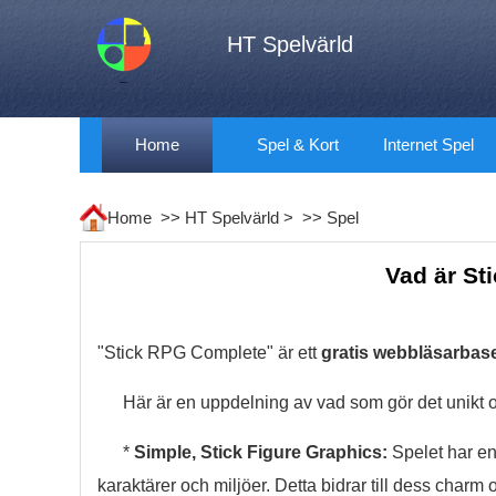
HT Spelvärld
Home
Spel & Kort
Internet Spel
Home >>
HT Spelvärld
> >>
Spel
Vad är St
"Stick RPG Complete" är ett
gratis webbläsarbas
Här är en uppdelning av vad som gör det unikt
*
Simple, Stick Figure Graphics:
Spelet har en 
karaktärer och miljöer. Detta bidrar till dess charm o