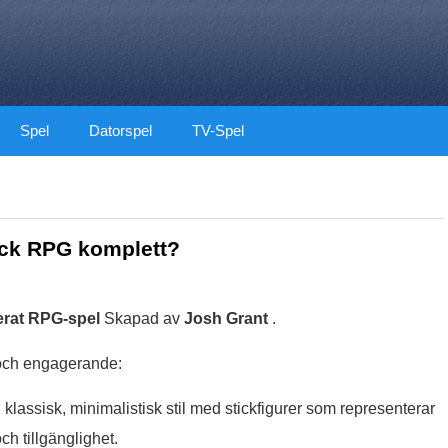
Spel
Datorspel
TV-Spel
ick RPG komplett?
erat RPG-spel
Skapad av
Josh Grant
.
 och engagerande:
klassisk, minimalistisk stil med stickfigurer som representerar
ch tillgänglighet.