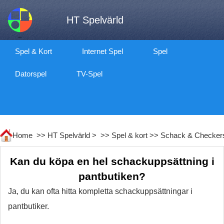
HT Spelvärld
Spel & Kort
Internet Spel
Spel
Datorspel
TV-Spel
Home >>
HT Spelvärld
> >>
Spel & kort
>>
Schack & Checker
Kan du köpa en hel schackuppsättning i
pantbutiken?
Ja, du kan ofta hitta kompletta schackuppsättningar i
pantbutiker.