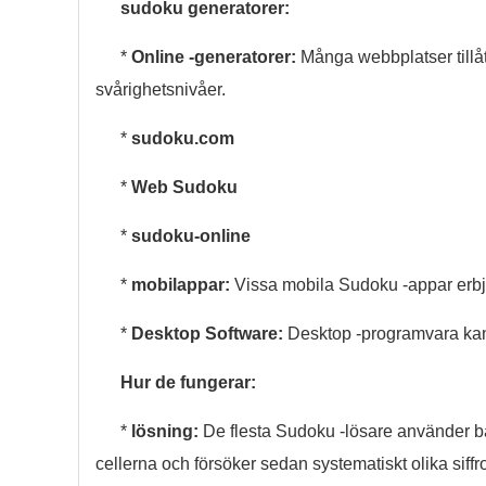
sudoku generatorer:
*
Online -generatorer:
Många webbplatser tillåt
svårighetsnivåer.
*
sudoku.com
*
Web Sudoku
*
sudoku-online
*
mobilappar:
Vissa mobila Sudoku -appar erbj
*
Desktop Software:
Desktop -programvara kan 
Hur de fungerar:
*
lösning:
De flesta Sudoku -lösare använder bac
cellerna och försöker sedan systematiskt olika siff