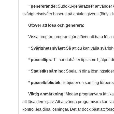
*
genererande:
Sudoku-generatorer använder va
svårighetsnivåer baserat på antalet givens (förfyllda
Utöver att lösa och generera:
Vissa programprogram går utöver att bara lösa 
*
Svårighetsnivåer:
Så att du kan välja svårig
*
pusseltips:
Tillhandahåller tips som hjälper d
*
Statistikspårning:
Spela in dina lösningstider
*
pusselbibliotek:
Erbjuder en samling förbere
Viktig anmärkning:
Medan programvara lätt kan
att lösa dem själv. Att använda programvara kan vara t
kontrollera dina lösningar. Det är dock bäst att försö