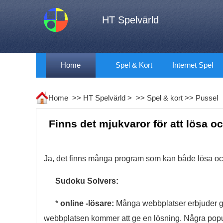
HT Spelvärld
Home
Spel & Kort
Internet Spel
Home >>
HT Spelvärld
> >>
Spel & kort
>>
Pussel
Finns det mjukvaror för att lösa o
Ja, det finns många program som kan både lösa oc
Sudoku Solvers:
*
online -lösare:
Många webbplatser erbjuder gra
webbplatsen kommer att ge en lösning. Några populä