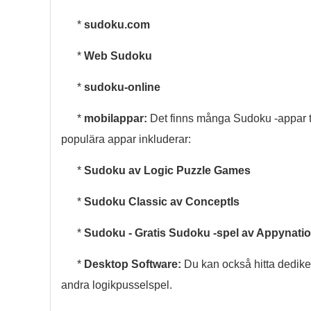
*
sudoku.com
*
Web Sudoku
*
sudoku-online
*
mobilappar:
Det finns många Sudoku -appar ti
populära appar inkluderar:
*
Sudoku av Logic Puzzle Games
*
Sudoku Classic av ConceptIs
*
Sudoku - Gratis Sudoku -spel av Appynati
*
Desktop Software:
Du kan också hitta dedike
andra logikpusselspel.