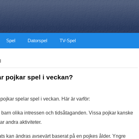
Spel
Datorspel
TV-Spel
l
r pojkar spel i veckan?
e pojkar spelar spel i veckan. Här är varför:
barn olika intressen och tidsåtaganden. Vissa pojkar kanske
 andra aktiviteter.
s kan ändras avsevärt baserat på en pojkes ålder. Yngre