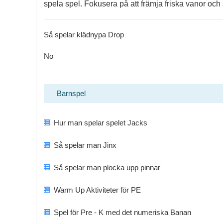
spela spel. Fokusera på att främja friska vanor och 
Så spelar klädnypa Drop
No
Barnspel
Hur man spelar spelet Jacks
Så spelar man Jinx
Så spelar man plocka upp pinnar
Warm Up Aktiviteter för PE
Spel för Pre - K med det numeriska Banan