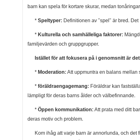
barn kan spela för kortare skurar, medan tonåringar
*
Speltyper:
Definitionen av "spel" är bred. Det
*
Kulturella och samhälleliga faktorer:
Mängden
familjevärden och gruppgrupper.
Istället för att fokusera på i genomsnitt är d
*
Moderation:
Att uppmuntra en balans mellan sp
*
föräldraengagemang:
Föräldrar kan fastställa
lämpligt för deras barns ålder och välbefinnande.
*
Öppen kommunikation:
Att prata med ditt ba
deras motiv och problem.
Kom ihåg att varje barn är annorlunda, och det 