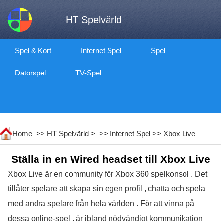
HT Spelvärld
Spel & Kort
Internet Spel
Spel
Datorspel
TV-Spel
Home >>
HT Spelvärld
> >>
Internet Spel
>>
Xbox Live
Ställa in en Wired headset till Xbox Live
Xbox Live är en community för Xbox 360 spelkonsol . Det
tillåter spelare att skapa sin egen profil , chatta och spela
med andra spelare från hela världen . För att vinna på
dessa online-spel , är ibland nödvändigt kommunikation