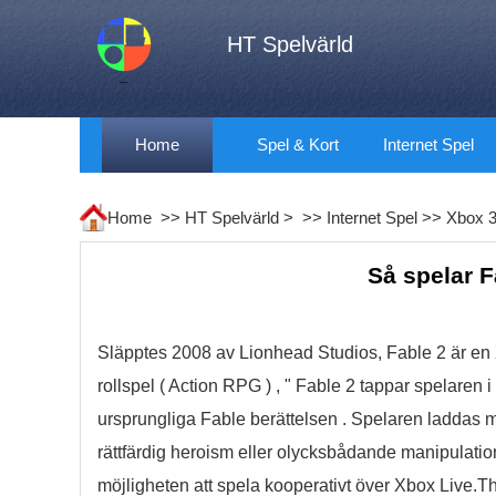
HT Spelvärld
Home
Spel & Kort
Internet Spel
Home >>
HT Spelvärld
> >>
Internet Spel
>>
Xbox 
Så spelar F
Släpptes 2008 av Lionhead Studios, Fable 2 är en X
rollspel ( Action RPG ) , " Fable 2 tappar spelaren 
ursprungliga Fable berättelsen . Spelaren laddas m
rättfärdig heroism eller olycksbådande manipulation
möjligheten att spela kooperativt över Xbox Live.