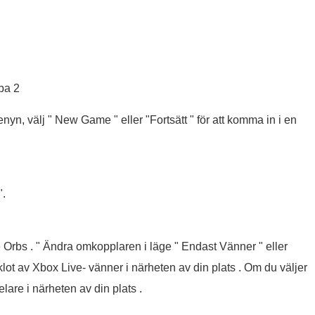
pa 2
nyn, välj " New Game " eller "Fortsätt " för att komma in i en
".
ne Orbs . " Ändra omkopplaren i läge " Endast Vänner " eller
klot av Xbox Live- vänner i närheten av din plats . Om du väljer
lare i närheten av din plats .