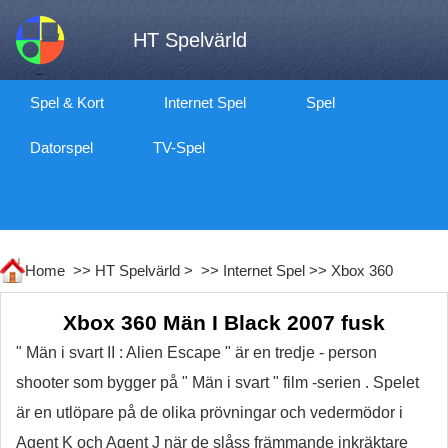
HT Spelvärld
Spel & Kort
Internet Spel
Spel
Datorspel
TV-Spel
Home >>
HT Spelvärld
> >>
Internet Spel
>>
Xbox 360
Xbox 360 Män I Black 2007 fusk
" Män i svart II : Alien Escape " är en tredje - person
shooter som bygger på " Män i svart " film -serien . Spelet
är en utlöpare på de olika prövningar och vedermödor i
Agent K och Agent J när de slåss främmande inkräktare