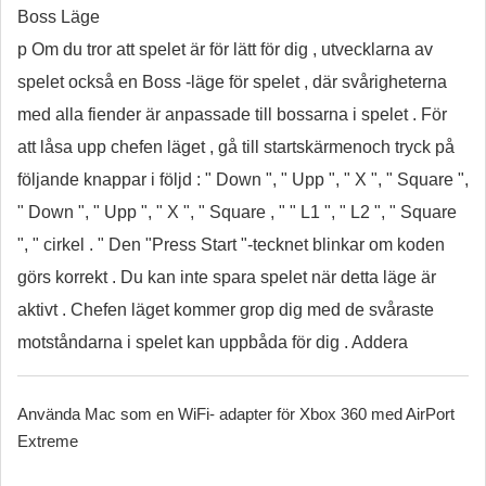
Boss Läge
p Om du tror att spelet är för lätt för dig , utvecklarna av
spelet också en Boss -läge för spelet , där svårigheterna
med alla fiender är anpassade till bossarna i spelet . För
att låsa upp chefen läget , gå till startskärmenoch tryck på
följande knappar i följd : " Down ", " Upp ", " X ", " Square ",
" Down ", " Upp ", " X ", " Square , " " L1 ", " L2 ", " Square
", " cirkel . " Den "Press Start "-tecknet blinkar om koden
görs korrekt . Du kan inte spara spelet när detta läge är
aktivt . Chefen läget kommer grop dig med de svåraste
motståndarna i spelet kan uppbåda för dig . Addera
Använda Mac som en WiFi- adapter för Xbox 360 med AirPort
Extreme