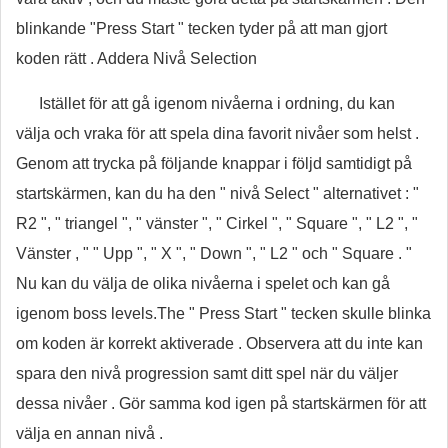
blinkande "Press Start " tecken tyder på att man gjort
koden rätt . Addera Nivå Selection
Istället för att gå igenom nivåerna i ordning, du kan
välja och vraka för att spela dina favorit nivåer som helst .
Genom att trycka på följande knappar i följd samtidigt på
startskärmen, kan du ha den " nivå Select " alternativet : "
R2 ", " triangel ", " vänster ", " Cirkel ", " Square ", " L2 ", "
Vänster , " " Upp ", " X ", " Down ", " L2 " och " Square . "
Nu kan du välja de olika nivåerna i spelet och kan gå
igenom boss levels.The " Press Start " tecken skulle blinka
om koden är korrekt aktiverade . Observera att du inte kan
spara den nivå progression samt ditt spel när du väljer
dessa nivåer . Gör samma kod igen på startskärmen för att
välja en annan nivå .