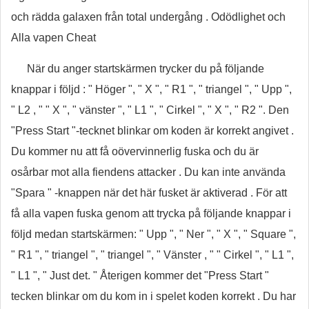
och rädda galaxen från total undergång . Odödlighet och
Alla vapen Cheat
När du anger startskärmen trycker du på följande
knappar i följd : " Höger ", " X ", " R1 ", " triangel ", " Upp ",
" L2 , " " X ", " vänster ", " L1 ", " Cirkel ", " X ", " R2 ". Den
"Press Start "-tecknet blinkar om koden är korrekt angivet .
Du kommer nu att få oövervinnerlig fuska och du är
osårbar mot alla fiendens attacker . Du kan inte använda
"Spara " -knappen när det här fusket är aktiverad . För att
få alla vapen fuska genom att trycka på följande knappar i
följd medan startskärmen: " Upp ", " Ner ", " X ", " Square ",
" R1 ", " triangel ", " triangel ", " Vänster , " " Cirkel ", " L1 ",
" L1 ", " Just det. " Återigen kommer det "Press Start "
tecken blinkar om du kom in i spelet koden korrekt . Du har