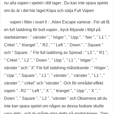
nu alla vapen i spelet i ditt lager . Du kan inte spara spelet
om du är i det här läget Köpa och sälja Full Vapen
vapen i Män i svart II : . Alien Escape varierar . För att få
en full laddning för bult vapen , tryck följande i följd på
startskärmen : " vänster ", " höger ", " Upp ", " Ner ", " L1 ", "
Cirkel ", " triangel ", " R2 , " " Left ", " Down ", " Square "
och " Square . " För full laddning av Spread : " L2 ", " R1 ",
" Cirkel ", " L2 ", " Down ", " Upp ", " L1 ", " höger ", "
vänster " och " X" För full laddning målsökande : " Höger ",
" Upp ", " Square ", " L1 ", " vänster ", " vänster ", " L1 ", "
vänster ", " cirkel" och "vänster ". Och för området effekt
vapen " . R2 " " Left ", " X ", " triangel ", " Upp ", " X ", "
Down ", " Square ", " L2 ", "vänster " och Observera att du
inte kan spara spelet om någon av dessa fuskare skulle
vara aktiv , och du måste göra detta på startskärmen . Den