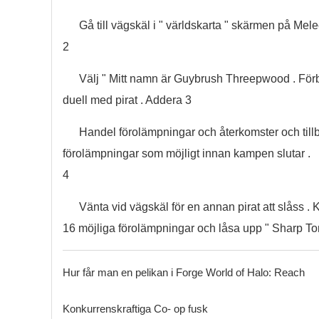
Gå till vägskäl i " världskarta " skärmen på Mele
2
Välj " Mitt namn är Guybrush Threepwood . Förber
duell med pirat . Addera 3
Handel förolämpningar och återkomster och till
förolämpningar som möjligt innan kampen slutar .
4
Vänta vid vägskäl för en annan pirat att slåss .
16 möjliga förolämpningar och låsa upp " Sharp To
Hur får man en pelikan i Forge World of Halo: Reach
Konkurrenskraftiga Co- op fusk