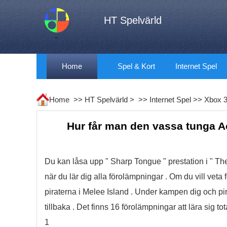
HT Spelvärld
Home
Spel & Kort
Internet Spel
Home >>
HT Spelvärld
> >>
Internet Spel
>>
Xbox 
Hur får man den vassa tunga A
Du kan låsa upp " Sharp Tongue " prestation i " The
när du lär dig alla förolämpningar . Om du vill ve
piraterna i Melee Island . Under kampen dig och 
tillbaka . Det finns 16 förolämpningar att lära sig tota
1