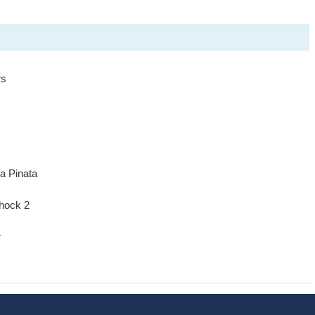
rs
a Pinata
shock 2
r