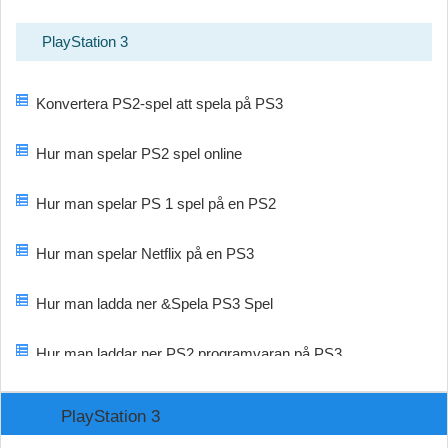
PlayStation 3
Konvertera PS2-spel att spela på PS3
Hur man spelar PS2 spel online
Hur man spelar PS 1 spel på en PS2
Hur man spelar Netflix på en PS3
Hur man ladda ner &Spela PS3 Spel
Hur man laddar ner PS2 programvaran på PS3
PlayStation 3