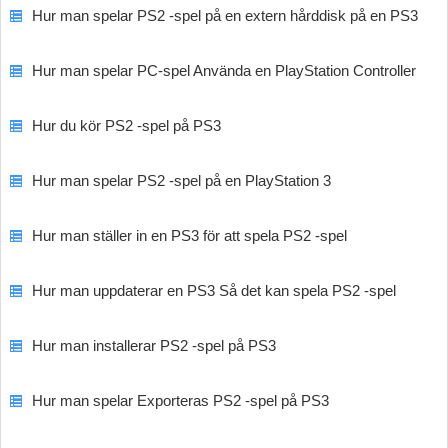
Hur man spelar PS2 -spel på en extern hårddisk på en PS3
Hur man spelar PC-spel Använda en PlayStation Controller
Hur du kör PS2 -spel på PS3
Hur man spelar PS2 -spel på en PlayStation 3
Hur man ställer in en PS3 för att spela PS2 -spel
Hur man uppdaterar en PS3 Så det kan spela PS2 -spel
Hur man installerar PS2 -spel på PS3
Hur man spelar Exporteras PS2 -spel på PS3