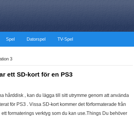
Spel
Datorspel
TV-Spel
ation 3
r ett SD-kort för en PS3
na hårddisk , kan du lägga till sitt utrymme genom att använda
terat för PS3 . Vissa SD-kort kommer det förformaterade från
S3 ett formaterings verktyg som du kan use.Things Du behöver