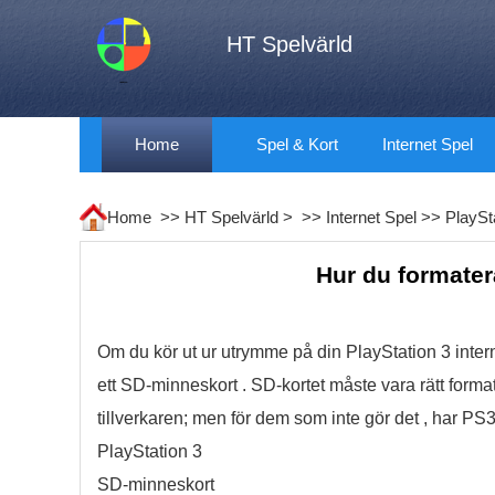
HT Spelvärld
Home
Spel & Kort
Internet Spel
Home >>
HT Spelvärld
> >>
Internet Spel
>>
PlaySt
Hur du formatera
Om du kör ut ur utrymme på din PlayStation 3 inter
ett SD-minneskort . SD-kortet måste vara rätt forma
tillverkaren; men för dem som inte gör det , har P
PlayStation 3
SD-minneskort