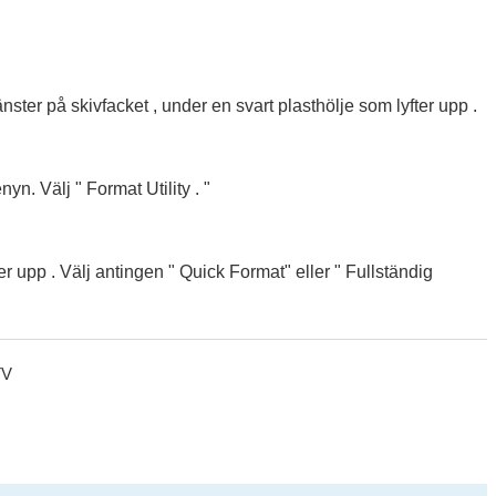
vänster på skivfacket , under en svart plasthölje som lyfter upp .
yn. Välj " Format Utility . "
 upp . Välj antingen " Quick Format" eller " Fullständig
TV