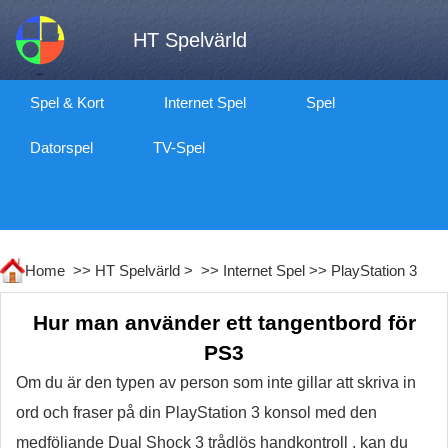
HT Spelvärld
Spel & Kort
Internet Spel
Spel
Datorspel
TV-Spel
Home >>
HT Spelvärld
> >>
Internet Spel
>>
PlayStation 3
Hur man använder ett tangentbord för
PS3
Om du är den typen av person som inte gillar att skriva in
ord och fraser på din PlayStation 3 konsol med den
medföljande Dual Shock 3 trådlös handkontroll , kan du