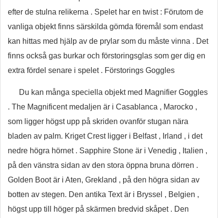
efter de stulna relikerna . Spelet har en twist : Förutom de
vanliga objekt finns särskilda gömda föremål som endast
kan hittas med hjälp av de prylar som du måste vinna . Det
finns också gas burkar och förstoringsglas som ger dig en
extra fördel senare i spelet . Förstorings Goggles
Du kan många speciella objekt med Magnifier Goggles
. The Magnificent medaljen är i Casablanca , Marocko ,
som ligger högst upp på skriden ovanför stugan nära
bladen av palm. Kriget Crest ligger i Belfast , Irland , i det
nedre högra hörnet . Sapphire Stone är i Venedig , Italien ,
på den vänstra sidan av den stora öppna bruna dörren .
Golden Boot är i Aten, Grekland , på den högra sidan av
botten av stegen. Den antika Text är i Bryssel , Belgien ,
högst upp till höger på skärmen bredvid skåpet . Den