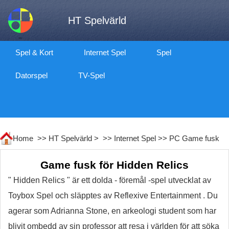
HT Spelvärld
Spel & Kort
Internet Spel
Spel
Datorspel
TV-Spel
Home >>
HT Spelvärld
> >>
Internet Spel
>>
PC Game fusk
Game fusk för Hidden Relics
" Hidden Relics " är ett dolda - föremål -spel utvecklat av
Toybox Spel och släpptes av Reflexive Entertainment . Du
agerar som Adrianna Stone, en arkeologi student som har
blivit ombedd av sin professor att resa i världen för att söka