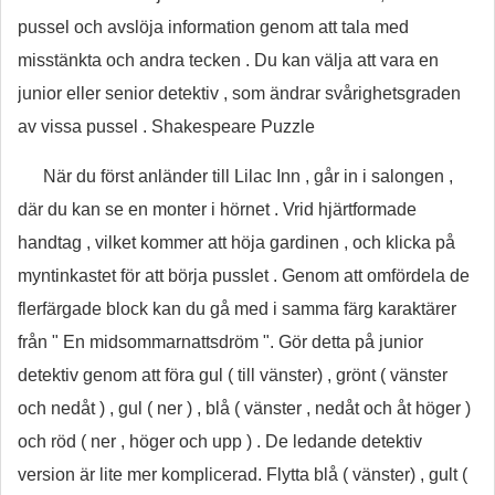
pussel och avslöja information genom att tala med
misstänkta och andra tecken . Du kan välja att vara en
junior eller senior detektiv , som ändrar svårighetsgraden
av vissa pussel . Shakespeare Puzzle
När du först anländer till Lilac Inn , går in i salongen ,
där du kan se en monter i hörnet . Vrid hjärtformade
handtag , vilket kommer att höja gardinen , och klicka på
myntinkastet för att börja pusslet . Genom att omfördela de
flerfärgade block kan du gå med i samma färg karaktärer
från " En midsommarnattsdröm ". Gör detta på junior
detektiv genom att föra gul ( till vänster) , grönt ( vänster
och nedåt ) , gul ( ner ) , blå ( vänster , nedåt och åt höger )
och röd ( ner , höger och upp ) . De ledande detektiv
version är lite mer komplicerad. Flytta blå ( vänster) , gult (