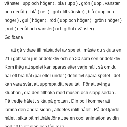
vänster , upp och höger ) , blå ( upp ) , grön ( upp , vänster
och nedåt ) , blå ( ner ) , gul ( till vänster) , blå ( upp och
höger ) , gul ( höger ) , röd ( upp och höger ) , grön ( höger )
, röd ( nedåt och vänster) och grönt ( vänster) .
Golfbana
att gå vidare till nästa del av spelet , måste du skjuta en
21 i golf som junior detektiv och en 30 som senior detektiv .
Kom ihåg att spelet kan sparas efter varje hål , så om du
har ett bra hål (par eller under ) definitivt spara spelet - det
kan vara svårt att upprepa ditt resultat . För att svinga
klubban , dra den tillbaka med musen och släpp sedan .
På tredje hålet , sikta på grottan . Din boll kommer att
lämna den andra sidan , alldeles intill hålet . På det fjärde
hålet , sikta på mitthåletför att se en cool animation av din
boll att ta ett plan och tåg resa .