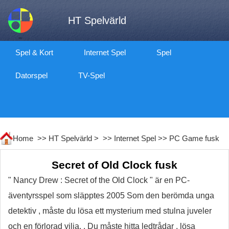
HT Spelvärld
Spel & Kort
Internet Spel
Spel
Datorspel
TV-Spel
Home >>
HT Spelvärld
> >>
Internet Spel
>>
PC Game fusk
Secret of Old Clock fusk
" Nancy Drew : Secret of the Old Clock " är en PC-
äventyrsspel som släpptes 2005 Som den berömda unga
detektiv , måste du lösa ett mysterium med stulna juveler
och en förlorad vilja. . Du måste hitta ledtrådar , lösa