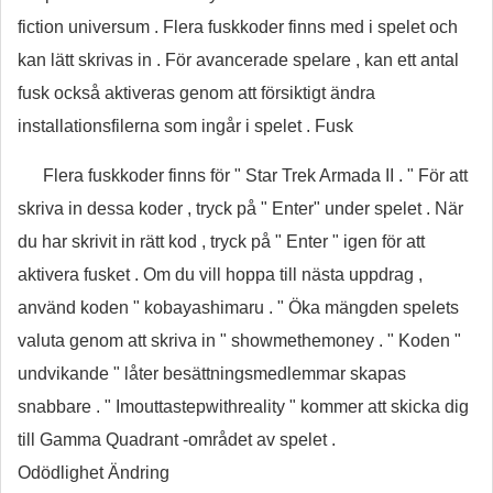
fiction universum . Flera fuskkoder finns med i spelet och
kan lätt skrivas in . För avancerade spelare , kan ett antal
fusk också aktiveras genom att försiktigt ändra
installationsfilerna som ingår i spelet . Fusk
Flera fuskkoder finns för " Star Trek Armada II . " För att
skriva in dessa koder , tryck på " Enter" under spelet . När
du har skrivit in rätt kod , tryck på " Enter " igen för att
aktivera fusket . Om du vill hoppa till nästa uppdrag ,
använd koden " kobayashimaru . " Öka mängden spelets
valuta genom att skriva in " showmethemoney . " Koden "
undvikande " låter besättningsmedlemmar skapas
snabbare . " Imouttastepwithreality " kommer att skicka dig
till Gamma Quadrant -området av spelet .
Odödlighet Ändring