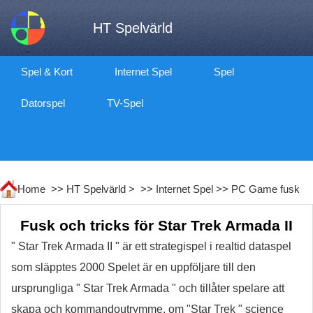
HT Spelvärld
Spel & Kort
Internet Spel
Spel
Datorspel
TV-Spel
Home >>
HT Spelvärld
> >>
Internet Spel
>>
PC Game fusk
Fusk och tricks för Star Trek Armada II
" Star Trek Armada II " är ett strategispel i realtid dataspel
som släpptes 2000 Spelet är en uppföljare till den
ursprungliga " Star Trek Armada " och tillåter spelare att
skapa och kommandoutrymme. om "Star Trek " science