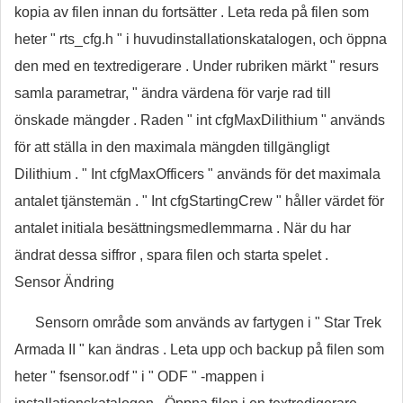
kopia av filen innan du fortsätter . Leta reda på filen som
heter " rts_cfg.h " i huvudinstallationskatalogen, och öppna
den med en textredigerare . Under rubriken märkt " resurs
samla parametrar, " ändra värdena för varje rad till
önskade mängder . Raden " int cfgMaxDilithium " används
för att ställa in den maximala mängden tillgängligt
Dilithium . " Int cfgMaxOfficers " används för det maximala
antalet tjänstemän . " Int cfgStartingCrew " håller värdet för
antalet initiala besättningsmedlemmarna . När du har
ändrat dessa siffror , spara filen och starta spelet .
Sensor Ändring
Sensorn område som används av fartygen i " Star Trek
Armada II " kan ändras . Leta upp och backup på filen som
heter " fsensor.odf " i " ODF " -mappen i