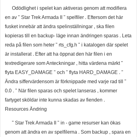
Odödlighet i spelet kan aktiveras genom att modifiera
en av " Star Trek Armada II " spelfiler . Eftersom det här
fusket innebär att ändra spelinställningar , ska filen
kopieras till en backup- läge innan ändringen sparas . Leta
reda på filen som heter " rts_cfg.h " i katalogen där spelet
är installerat . Efter att ha öppnat den här filen i en
textredigerare som Anteckningar , hitta värdena märkt "
flyta EASY_DAMAGE " och " flyta HARD_DAMAGE . "
Ändra siffervärdensom är förknippade med varje rad till "
0.0 . " När filen sparas och spelet lanseras , kommer
fartyget sköldar inte kunna skadas av fienden .
Resources Ändring
" Star Trek Armada II " in - game resurser kan ökas
genom att ändra en av spelfilerna . Som backup , spara en