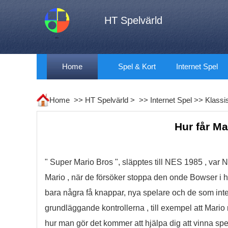
HT Spelvärld
Home
Spel & Kort
Internet Spel
Home >>
HT Spelvärld
> >>
Internet Spel
>>
Klassi
Hur får Ma
" Super Mario Bros ", släpptes till NES 1985 , var 
Mario , när de försöker stoppa den onde Bowser i
bara några få knappar, nya spelare och de som inte
grundläggande kontrollerna , till exempel att Mario r
hur man gör det kommer att hjälpa dig att vinna spel