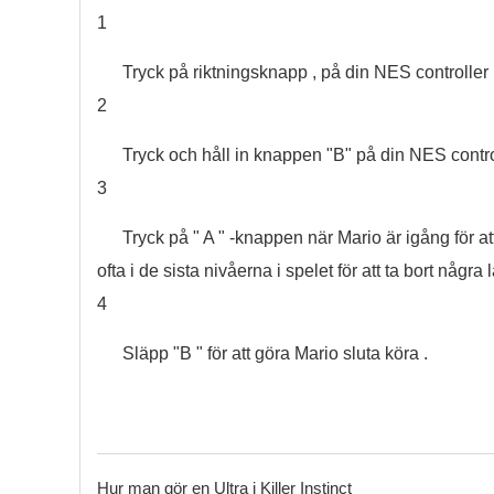
1
Tryck på riktningsknapp , på din NES controller , 
2
Tryck och håll in knappen "B" på din NES contr
3
Tryck på " A " -knappen när Mario är igång för 
ofta i de sista nivåerna i spelet för att ta bort någr
4
Släpp "B " för att göra Mario sluta köra .
Hur man gör en Ultra i Killer Instinct