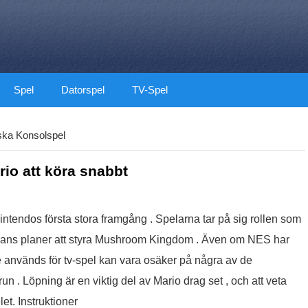
Spel
Datorspel
TV-Spel
ska Konsolspel
rio att köra snabbt
Nintendos första stora framgång . Spelarna tar på sig rollen som
 hans planer att styra Mushroom Kingdom . Även om NES har
 används för tv-spel kan vara osäker på några av de
un . Löpning är en viktig del av Mario drag set , och att veta
et. Instruktioner