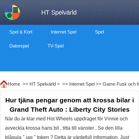
HT Spelvärld
Spel & Kort
Internet Spel
Spel
Datorspel
TV-Spel
Home >>
HT Spelvärld
> >>
Internet Spel
>>
Game Fusk och f
Hur tjäna pengar genom att krossa bilar i
Grand Theft Auto : Liberty City Stories
När du är klar med Hot Wheels uppdraget för Vinnie och
avveckla krossa hans bil , titta till vänster . Se den lilla
blågula " jag " token ? Detta är värdefull information. Just