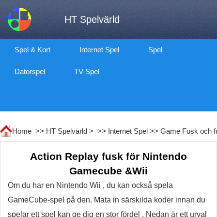
HT Spelvärld
Spel & Kort
Internet Spel
Spel
Datorspel
TV-Spel
Home >>
HT Spelvärld
> >>
Internet Spel
>>
Game Fusk och f
Action Replay fusk för Nintendo
Gamecube &Wii
Om du har en Nintendo Wii , du kan också spela
GameCube-spel på den. Mata in särskilda koder innan du
spelar ett spel kan ge dig en stor fördel . Nedan är ett urval