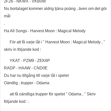
2F26 - NKWX - VKB0W
Nu bortalaget kommer aldrig tjäna poäng , även om det gör
mål
.
Ha All Songs - Harvest Moon : Magical Melody
För att få varje låt i " Harvest Moon : Magical Melody , "
skriv in följande kod :
YKAT - PZM9 - ZEK6P
RADP - HAAW - CND0E
Du har nu tillgång till varje låt i spelet
Oändlig . trupper - Odama
att få oändliga trupper för spelet " Odama , " Skriv
följande kod : .