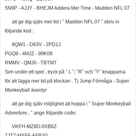
5N9P - AJJY - BHEJM Addera Mer Time - Madden NFL 07
att ge dig själv mer tid i " Madden NFL 07 " skriv in
följande kod :
8QW1 - D63V - 2PD1J
PGQ9 - 4MJZ - 99K08
RMMV - QMJ0 - TBTMT
Sen under ett spel , tryck på " L "; "R" och "Y" knapparna
för att lägga mer tid på klockan . Tj Jump Förmåga - Super
Monkeyball äventyr
att ge dig själv möjlighet att hoppa i " Super Monkeyball
Adventure , " ange följande code:
VKFH-MZ8D-0XB6Z
7JT7-MXF6-AFB2G