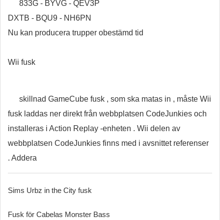
833G - BYVG - QEV3P
DXTB - BQU9 - NH6PN
Nu kan producera trupper obestämd tid
Wii fusk
skillnad GameCube fusk , som ska matas in , måste Wii
fusk laddas ner direkt från webbplatsen CodeJunkies och
installeras i Action Replay -enheten . Wii delen av
webbplatsen CodeJunkies finns med i avsnittet referenser
. Addera
Sims Urbz in the City fusk
Fusk för Cabelas Monster Bass