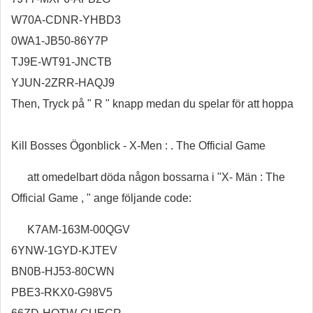
W70A-CDNR-YHBD3
0WA1-JB50-86Y7P
TJ9E-WT91-JNCTB
YJUN-2ZRR-HAQJ9
Then, Tryck på " R " knapp medan du spelar för att hoppa
Kill Bosses Ögonblick - X-Men : . The Official Game
att omedelbart döda någon bossarna i "X- Män : The
Official Game , " ange följande code:
K7AM-163M-00QGV
6YNW-1GYD-KJTEV
BN0B-HJ53-80CWN
PBE3-RKX0-G98V5