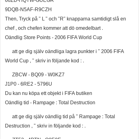
66ZD-HQTW-GUEGR
9DQB-N5AF-R9CZH
Then, Tryck på " L " och "R" knapparna samtidigt slå en
chef , och chefen kommer att dö omedelbart .
Oändlig Store Points - 2006 FIFA World Cup
att ge dig själv oändliga lagra punkter i " 2006 FIFA
World Cup , " skriv in följande kod : .
ZBCW - BQ09 - W0KZ7
J1P0 - 6RE2 - 5796U
Du kan nu köpa ett objekt i FIFA butiken
Oändlig tid - Rampage : Total Destruction
att ge dig själv oändlig tid på " Rampage : Total
Destruction , " skriv in följande kod : .