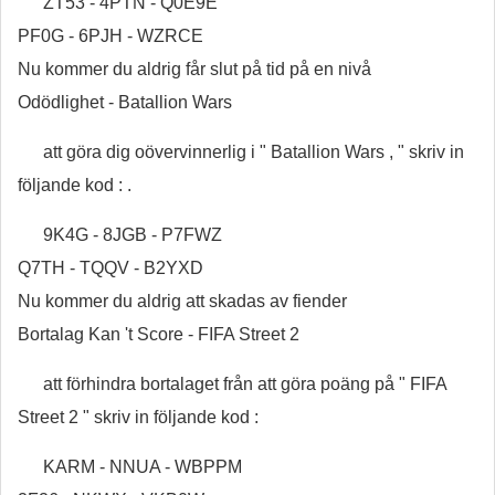
ZT53 - 4PTN - Q0E9E
PF0G - 6PJH - WZRCE
Nu kommer du aldrig får slut på tid på en nivå
Odödlighet - Batallion Wars
att göra dig oövervinnerlig i " Batallion Wars , " skriv in
följande kod : .
9K4G - 8JGB - P7FWZ
Q7TH - TQQV - B2YXD
Nu kommer du aldrig att skadas av fiender
Bortalag Kan 't Score - FIFA Street 2
att förhindra bortalaget från att göra poäng på " FIFA
Street 2 " skriv in följande kod :
KARM - NNUA - WBPPM