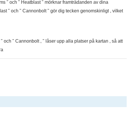
arms " och " Heatblast " mörknar framträdanden av dina
last " och " Cannonbolt " gör dig tecken genomskinligt , vilket
 " och " Cannonbolt , " låser upp alla platser på kartan , så att
ra