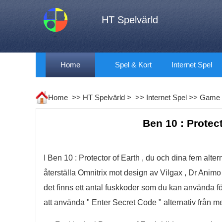
HT Spelvärld
Home
Spel & Kort
Internet Spel
Home >>
HT Spelvärld
> >>
Internet Spel
>>
Game 
Ben 10 : Protect
I Ben 10 : Protector of Earth , du och dina fem alt
återställa Omnitrix mot design av Vilgax , Dr Animo o
det finns ett antal fuskkoder som du kan använda fö
att använda " Enter Secret Code " alternativ från m