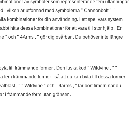
mbinationer av symboler som representerar de fem utlänningar
od , vilken är utformad med symbolerna " Cannonbolt ", "
 alla kombinationer för din användning. I ett spel vars system
t hitta dessa kombinationer för att vara till stor hjälp . En
ine " och " 4Arms , " gör dig osårbar . Du behöver inte längre
byta till främmande former . Den fuska kod " Wildvine , " "
lla fem främmande former , så att du kan byta till dessa former
tblast , " " Wildvine " och " 4arms , " tar bort timern när du
var i främmande form utan gränser .