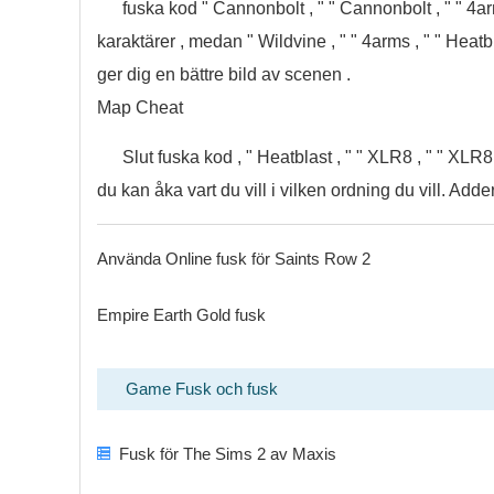
fuska kod " Cannonbolt , " " Cannonbolt , " " 4
karaktärer , medan " Wildvine , " " 4arms , " " Heatb
ger dig en bättre bild av scenen .
Map Cheat
Slut fuska kod , " Heatblast , " " XLR8 , " " XLR8
du kan åka vart du vill i vilken ordning du vill. Adde
Använda Online fusk för Saints Row 2
Empire Earth Gold fusk
Game Fusk och fusk
Fusk för The Sims 2 av Maxis