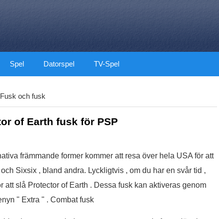
Spel
Datorspel
TV-Spel
Fusk och fusk
or of Earth fusk för PSP
ernativa främmande former kommer att resa över hela USA för att
ch Sixsix , bland andra. Lyckligtvis , om du har en svår tid ,
r att slå Protector of Earth . Dessa fusk kan aktiveras genom
enyn " Extra " . Combat fusk