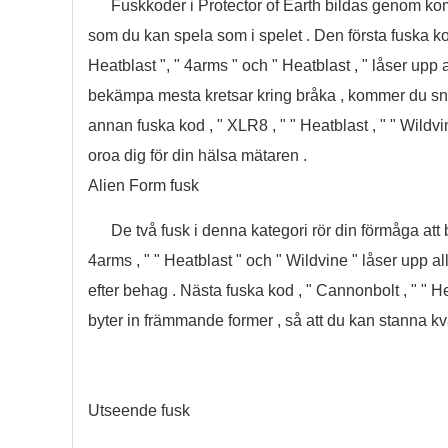
Fuskkoder i Protector of Earth bildas genom ko
som du kan spela som i spelet . Den första fuska k
Heatblast ", " 4arms " och " Heatblast , " låser upp
bekämpa mesta kretsar kring bråka , kommer du snabb
annan fuska kod , " XLR8 , " " Heatblast , " " Wildv
oroa dig för din hälsa mätaren .
Alien Form fusk
De två fusk i denna kategori rör din förmåga att 
4arms , " " Heatblast " och " Wildvine " låser upp a
efter behag . Nästa fuska kod , " Cannonbolt , " " Hea
byter in främmande former , så att du kan stanna k
Utseende fusk