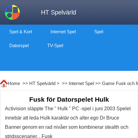
HT Spelvärld
Spel & Kort
Internet Spel
Spel
Datorspel
TV-Spel
Home >>
HT Spelvärld
> >>
Internet Spel
>>
Game Fusk och f
Fusk för Datorspelet Hulk
Activision släppte The " Hulk " PC -spel i juni 2003 Spelet
innebär att leda Hulk karaktär och alter ego Dr Bruce
Banner genom en rad nivåer som kombinerar stealth och
stridsscenarier. . Fusk