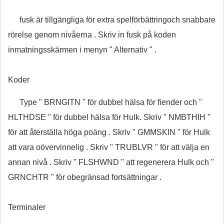
fusk är tillgängliga för extra spelförbättringoch snabbare
rörelse genom nivåerna . Skriv in fusk på koden
inmatningsskärmen i menyn " Alternativ " .
Koder
Type " BRNGITN " för dubbel hälsa för fiender och "
HLTHDSE " för dubbel hälsa för Hulk. Skriv " NMBTHIH "
för att återställa höga poäng . Skriv " GMMSKIN " för Hulk
att vara oövervinnelig . Skriv " TRUBLVR " för att välja en
annan nivå . Skriv " FLSHWND " att regenerera Hulk och "
GRNCHTR " för obegränsad fortsättningar .
Terminaler