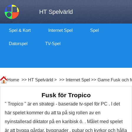
HT Spelvärld
Spel & Kort
Internet Spel
Spel
Datorspel
TV-Spel
Home >>
HT Spelvärld
> >>
Internet Spel
>>
Game Fusk och f
Fusk för Tropico
" Tropico " är en strategi - baserade tv-spel för PC . I det
här spelet kommer du att ta på sig rollen av en
nyinstallerad diktator på en karibisk ö. . Målet med spelet
är att bygga gårdar, byggnader , pubar och kyrkor och hålla