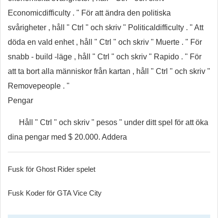
Economicdifficulty . " För att ändra den politiska
svårigheter , håll " Ctrl " och skriv " Politicaldifficulty . " Att
döda en vald enhet , håll " Ctrl " och skriv " Muerte . " För
snabb - build -läge , håll " Ctrl " och skriv " Rapido . " För
att ta bort alla människor från kartan , håll " Ctrl " och skriv "
Removepeople . "
Pengar
Håll " Ctrl " och skriv " pesos " under ditt spel för att öka
dina pengar med $ 20.000. Addera
Fusk för Ghost Rider spelet
Fusk Koder för GTA Vice City