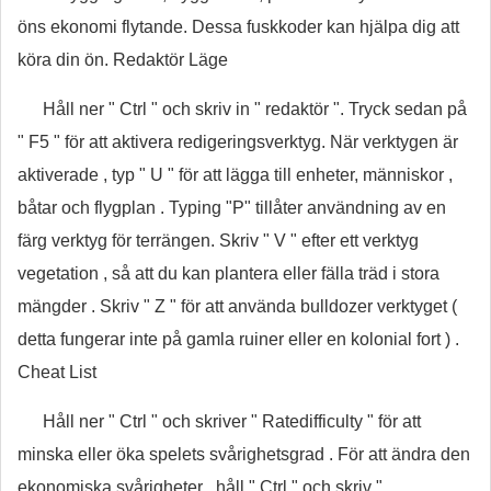
öns ekonomi flytande. Dessa fuskkoder kan hjälpa dig att
köra din ön. Redaktör Läge
Håll ner " Ctrl " och skriv in " redaktör ". Tryck sedan på
" F5 " för att aktivera redigeringsverktyg. När verktygen är
aktiverade , typ " U " för att lägga till enheter, människor ,
båtar och flygplan . Typing "P" tillåter användning av en
färg verktyg för terrängen. Skriv " V " efter ett verktyg
vegetation , så att du kan plantera eller fälla träd i stora
mängder . Skriv " Z " för att använda bulldozer verktyget (
detta fungerar inte på gamla ruiner eller en kolonial fort ) .
Cheat List
Håll ner " Ctrl " och skriver " Ratedifficulty " för att
minska eller öka spelets svårighetsgrad . För att ändra den
ekonomiska svårigheter , håll " Ctrl " och skriv "